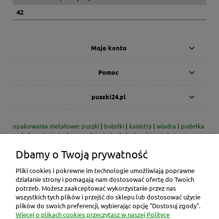
42
Moje konto
Pomoc
puszki24.pl
opakowania metalowe
:
puszki
|
butelki
|
kanistry
|
wiadra
|
pudełka
małe
|
zamknięcia do puszek i wiader
|
skarbonki metalowe
Dbamy o Twoją prywatność
* dzisiaj/dni - dotyczy dni roboczych
* zdjęcia produktów - przykładowe zdjęcia danego typu produktu;
rzeczywiste wymiary podane są w opisie / danych technicznych
Pliki cookies i pokrewne im technologie umożliwiają poprawne
* ceny produktów zawierają rabat 2% obowiązujący przy płatności
działanie strony i pomagają nam dostosować ofertę do Twoich
gotówką lub przelewem bankowym
potrzeb. Możesz zaakceptować wykorzystanie przez nas
wszystkich tych plików i przejść do sklepu lub dostosować użycie
Opakowania metalowe znajdują zastosowanie jako pojemniki m.in.
plików do swoich preferencji, wybierając opcję "Dostosuj zgody".
do: substancji chemicznych, farb, lakierów, rozpuszczalników,
Więcej o plikach cookies przeczytasz w naszej Polityce