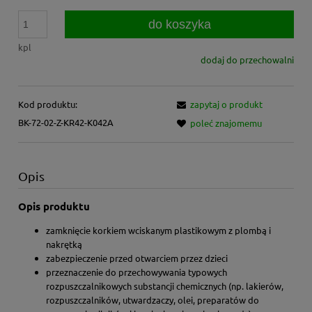
do koszyka
kpl
dodaj do przechowalni
Kod produktu:
zapytaj o produkt
BK-72-02-Z-KR42-K042A
poleć znajomemu
Opis
Opis produktu
zamknięcie korkiem wciskanym plastikowym z plombą i
nakrętką
zabezpieczenie przed otwarciem przez dzieci
przeznaczenie do przechowywania typowych
rozpuszczalnikowych substancji chemicznych (np. lakierów,
rozpuszczalników, utwardzaczy, olei, preparatów do