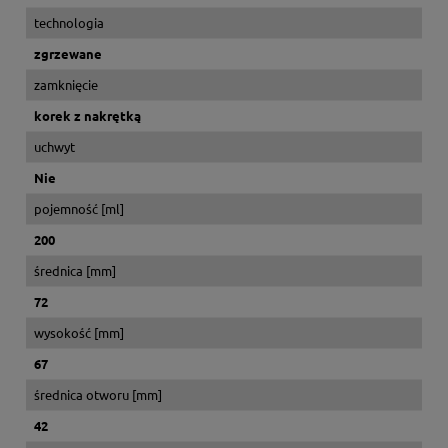
technologia
zgrzewane
zamknięcie
korek z nakrętką
uchwyt
Nie
pojemność [ml]
200
średnica [mm]
72
wysokość [mm]
67
średnica otworu [mm]
42