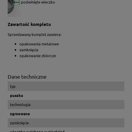
podwinięte wieczko
Zawartość kompletu
Sprzedawany komplet zawiera:
opakowania metalowe
zamknięcia
opakowanie zbiorcze
Dane techniczne
typ
puszka
technologia
zgrzewane
zamknięcie
wieczko wciskane w pierścień