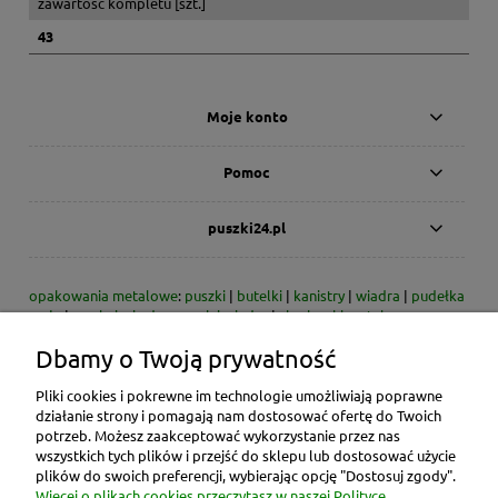
zawartość kompletu [szt.]
43
Moje konto
Pomoc
puszki24.pl
opakowania metalowe
:
puszki
|
butelki
|
kanistry
|
wiadra
|
pudełka
małe
|
zamknięcia do puszek i wiader
|
skarbonki metalowe
Dbamy o Twoją prywatność
* dzisiaj/dni - dotyczy dni roboczych
* zdjęcia produktów - przykładowe zdjęcia danego typu produktu;
rzeczywiste wymiary podane są w opisie / danych technicznych
Pliki cookies i pokrewne im technologie umożliwiają poprawne
* ceny produktów zawierają rabat 2% obowiązujący przy płatności
działanie strony i pomagają nam dostosować ofertę do Twoich
gotówką lub przelewem bankowym
potrzeb. Możesz zaakceptować wykorzystanie przez nas
wszystkich tych plików i przejść do sklepu lub dostosować użycie
Opakowania metalowe znajdują zastosowanie jako pojemniki m.in.
plików do swoich preferencji, wybierając opcję "Dostosuj zgody".
do: substancji chemicznych, farb, lakierów, rozpuszczalników,
Więcej o plikach cookies przeczytasz w naszej Polityce