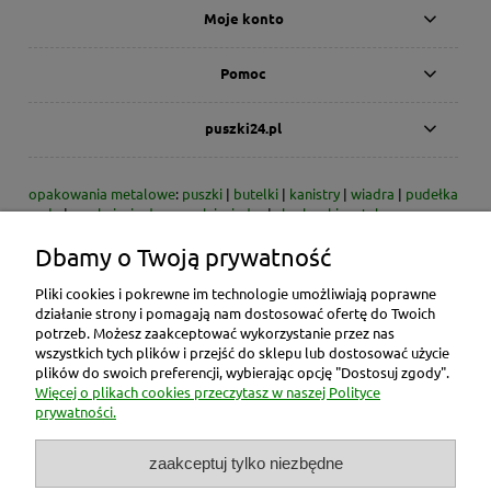
Moje konto
Pomoc
puszki24.pl
opakowania metalowe
:
puszki
|
butelki
|
kanistry
|
wiadra
|
pudełka
małe
|
zamknięcia do puszek i wiader
|
skarbonki metalowe
Dbamy o Twoją prywatność
* dzisiaj/dni - dotyczy dni roboczych
* zdjęcia produktów - przykładowe zdjęcia danego typu produktu;
rzeczywiste wymiary podane są w opisie / danych technicznych
Pliki cookies i pokrewne im technologie umożliwiają poprawne
* ceny produktów zawierają rabat 2% obowiązujący przy płatności
działanie strony i pomagają nam dostosować ofertę do Twoich
gotówką lub przelewem bankowym
potrzeb. Możesz zaakceptować wykorzystanie przez nas
wszystkich tych plików i przejść do sklepu lub dostosować użycie
Opakowania metalowe znajdują zastosowanie jako pojemniki m.in.
plików do swoich preferencji, wybierając opcję "Dostosuj zgody".
do: substancji chemicznych, farb, lakierów, rozpuszczalników,
Więcej o plikach cookies przeczytasz w naszej Polityce
artykułów spożywczych, cukierków, świec, wosku, past do butów,
prywatności.
past polerskich, śrutu, jako skarbonki na pieniądze itp.
zaakceptuj tylko niezbędne
W przypadku ilości paletowych oferujemy indywidualną ofertę
uwzględniającą odpowiednie rabaty w zależności od całkowitej