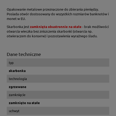
Opakowanie metalowe przeznaczone do zbierania pieniędzy.
Posiada otwór dostosowany do wszystkich rozmiarów banknotów i
monet w EU.
Skarbonka jest
zamknięta obustronnie na stałe
- brak możliwości
otwarcia wieczka bez zniszczenia skarbonki (otwarcia np.
otwieraczem do konserw) i pozostawienia wyraźnego śladu.
Dane techniczne
typ
skarbonka
technologia
zgrzewane
zamknięcie
zamknięte na stałe
uchwyt