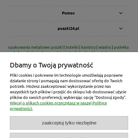
Pomoc
puszki24.pl
opakowania metalowe
:
puszki
|
butelki
|
kanistry
|
wiadra
|
pudełka
małe
|
zamknięcia do puszek i wiader
|
skarbonki metalowe
Dbamy o Twoją prywatność
* dzisiaj/dni - dotyczy dni roboczych
* zdjęcia produktów - przykładowe zdjęcia danego typu produktu;
rzeczywiste wymiary podane są w opisie / danych technicznych
Pliki cookies i pokrewne im technologie umożliwiają poprawne
* ceny produktów zawierają rabat 2% obowiązujący przy płatności
działanie strony i pomagają nam dostosować ofertę do Twoich
gotówką lub przelewem bankowym
potrzeb. Możesz zaakceptować wykorzystanie przez nas
wszystkich tych plików i przejść do sklepu lub dostosować użycie
Opakowania metalowe znajdują zastosowanie jako pojemniki m.in.
plików do swoich preferencji, wybierając opcję "Dostosuj zgody".
do: substancji chemicznych, farb, lakierów, rozpuszczalników,
Więcej o plikach cookies przeczytasz w naszej Polityce
artykułów spożywczych, cukierków, świec, wosku, past do butów,
prywatności.
past polerskich, śrutu, jako skarbonki na pieniądze itp.
zaakceptuj tylko niezbędne
W przypadku ilości paletowych oferujemy indywidualną ofertę
uwzględniającą odpowiednie rabaty w zależności od całkowitej
wielkości zamówienia. W tym celu prosimy o
kontakt
telefoniczny