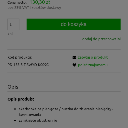
130,30 zł
Cena netto:
bez 23% VAT i kosztów dostawy
do koszyka
kpl
dodaj do przechowalni
Kod produktu:
zapytaj o produkt
PD-153-5-Z-SWYD-K009C
poleć znajomemu
Opis
Opis produkt
skarbonka na pieniądze / puszka do zbierania pieniędzy -
kwestowania
zamknięte obustronnie