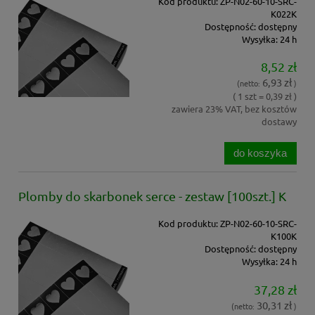
Kod produktu: ZP-N02-60-10-SRC-
K022K
Dostępność:
dostępny
Wysyłka:
24 h
8,52 zł
6,93 zł
(netto:
)
( 1 szt = 0,39 zł )
zawiera 23% VAT, bez kosztów
dostawy
do koszyka
Plomby do skarbonek serce - zestaw [100szt.] K
Kod produktu: ZP-N02-60-10-SRC-
K100K
Dostępność:
dostępny
Wysyłka:
24 h
37,28 zł
30,31 zł
(netto:
)